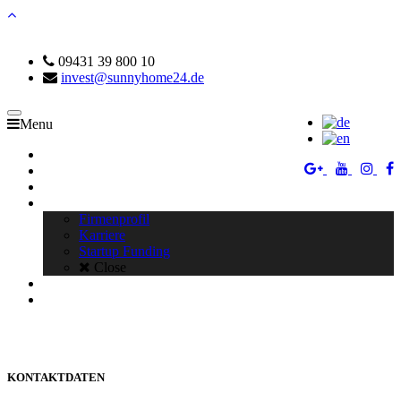
09431 39 800 10
invest@sunnyhome24.de
Toggle
Menu
navigation
SUNNYHOME GROUP
IMMOBILIEN ANKAUF
KONTAKT
SUNNYHOME GMBH
Firmenprofil
Karriere
Startup Funding
Close
IMPRESSUM
DATENSCHUTZ
KONTAKTDATEN